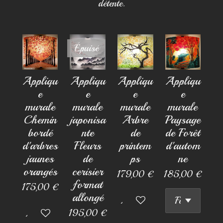
détente.
Épuisé
Appliqu
Appliqu
Appliqu
Appliqu
e
e
e
e
murale
murale
murale
murale
Chemin
japonisa
Arbre
Paysage
bordé
nte
de
de Forêt
d'arbres
Fleurs
printem
d'autom
jaunes
de
ps
ne
orangés
cerisier
179,00 €
185,00 €
format
175,00 €
allongé
Ajouter au panier
195,00 €
Ajouter au panier