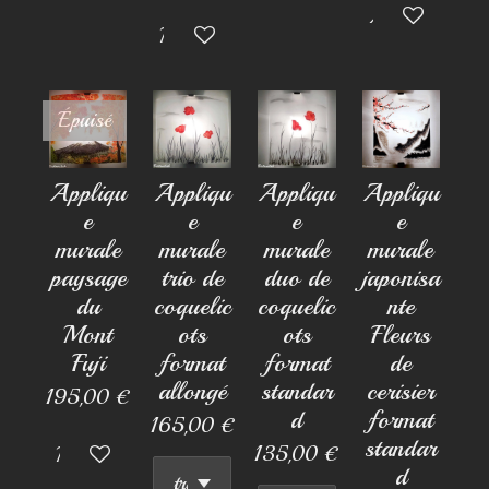
Ajouter au pan
M'avertir si disponible
Épuisé
Appliqu
Appliqu
Appliqu
Appliqu
e
e
e
e
murale
murale
murale
murale
paysage
trio de
duo de
japonisa
du
coquelic
coquelic
nte
Mont
ots
ots
Fleurs
Fuji
format
format
de
allongé
standar
cerisier
195,00 €
d
format
165,00 €
standar
135,00 €
M'avertir si disponible
d