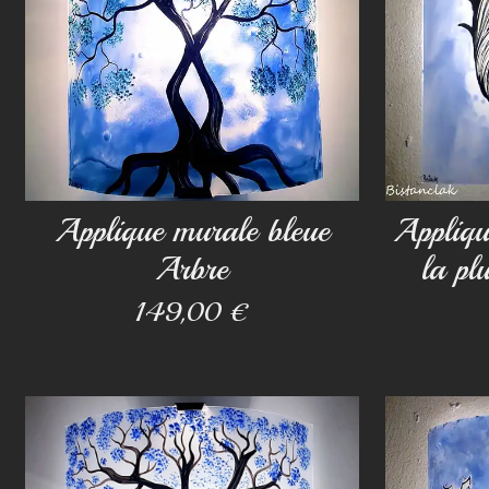
Applique murale bleue
Appliqu
Arbre
la pl
149,00 €