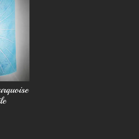
urquoise
le