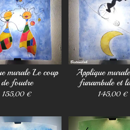
ue murale Le coup
Applique murale 
de foudre
funambule et la
155,00 €
145,00 €