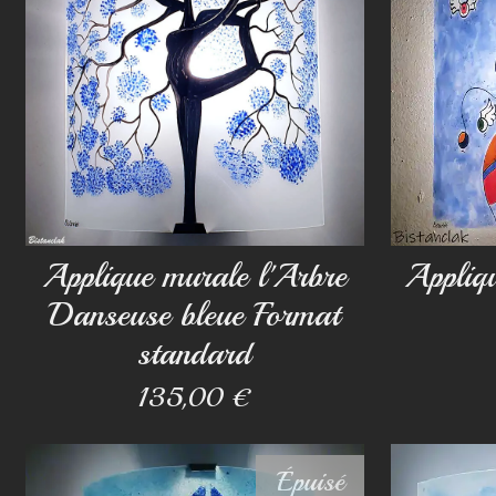
Applique murale l'Arbre
Appliq
Danseuse bleue Format
standard
135,00 €
Épuisé