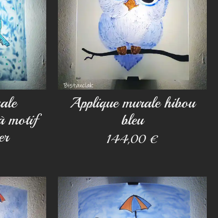
ale
Applique murale hibou
à motif
bleu
er
144,00 €