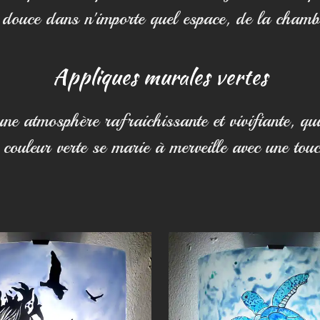
t douce dans n'importe quel espace, de la chamb
Appliques murales vertes
ne atmosphère rafraichissante et vivifiante, qu
la couleur verte se marie à merveille avec une to