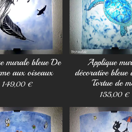
e murale bleue De
Applique mur
ume aux oiseaux
décorative bleue 
Tortue de m
149,00 €
155,00 €