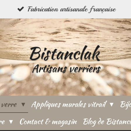
Fabrication artisanale française
Bistanclak
Artisans verriers
 verre
Appliques murales vitrail
Bij
re
Contact & magasin
Blog de Bistanc