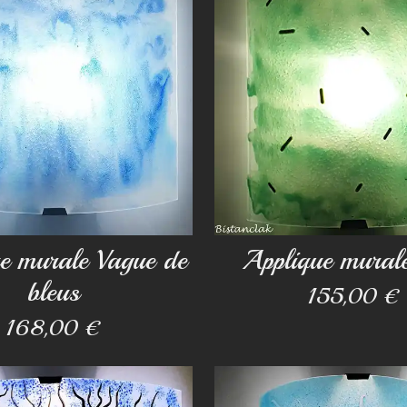
e murale Vague de
Applique murale
bleus
155,00 €
168,00 €