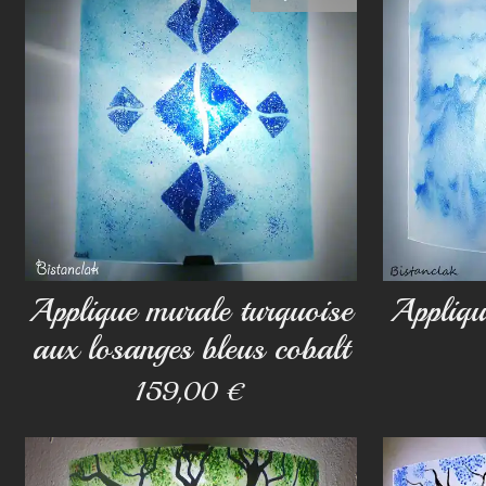
Applique murale turquoise
Appliqu
aux losanges bleus cobalt
159,00 €