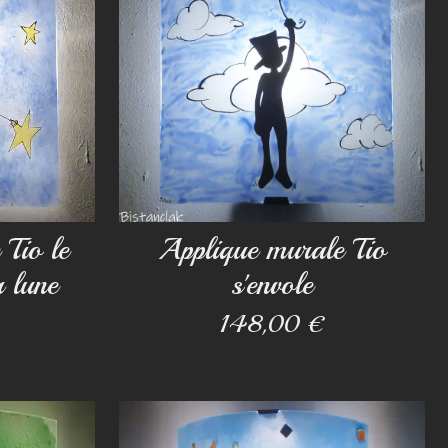
Tio le
Applique murale Tio
 lune
s'envole
148,00 €