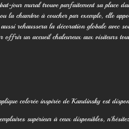
abat-jour mural trouve parfaitement sa place da
ou la chambre à coucher par exemple, elle appo
aussi rehaussera la décoration globale avec son
ur offrir un accueil chaleureux aux visiteurs tou
pplique colorée inspirée de Kandinsky est dispon
mplaires supérieur à ceux disponibles, n'hésite