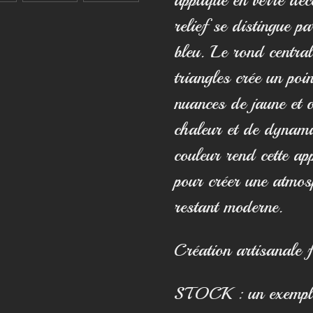
relief se distingue p
bleu. Le rond centra
triangles crée un poi
nuances de jaune et 
chaleur et de dynam
couleur rend cette ap
pour créer une atmosp
restant moderne.
Création artisanale 
STOCK : un exemplai