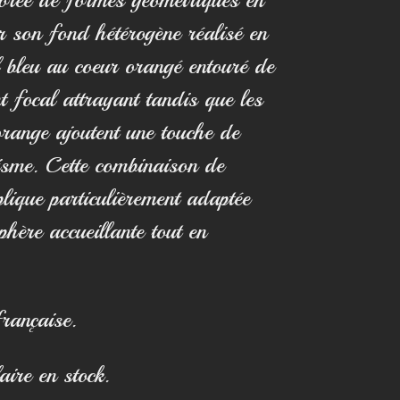
ar son fond hétérogène réalisé en
l bleu au coeur orangé entouré de
nt focal attrayant tandis que les
orange ajoutent une touche de
isme. Cette combinaison de
plique particulièrement adaptée
hère accueillante tout en
française.
re en stock.