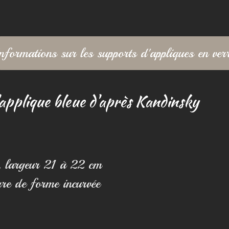
nformations sur les supports d'appliques en ver
applique bleue d'après Kandinsky
, largeur 21 à 22 cm
rre de forme incurvée