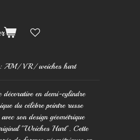
er
:
AM/ VR/ weiches hart
e décorative en demi-cylindre
nique du célèbre peintre russe
avec son design géométrique
original "Weiches Hart". Cette
corée de formes géométriques en