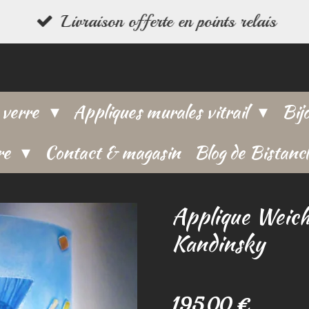
Livraison offerte en points relais
 verre
Appliques murales vitrail
Bij
re
Contact & magasin
Blog de Bistanc
Applique Weich
Kandinsky
195,00 €