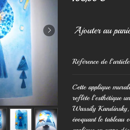
Ajouter au pani
Référence de l'article
Cette applique mural
reflète l'esthétique u
Wassily Kandinsky, 
évoquant le tableau 
applique en verre dé