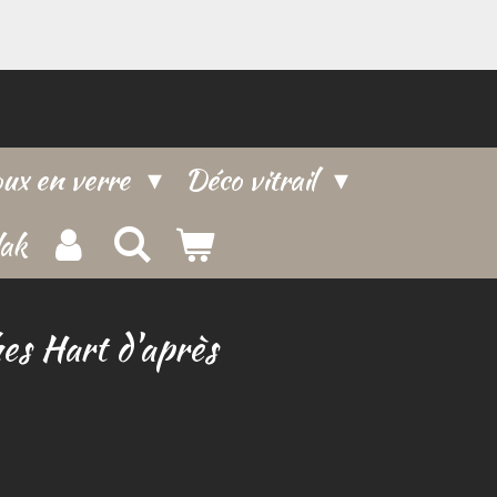
oux en verre
Déco vitrail
lak
es Hart d'après