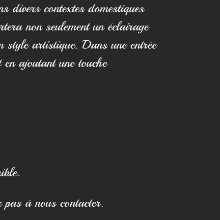
ns divers contextes domestiques
rtera non seulement un éclairage
 style artistique. Dans une entrée
t en ajoutant une touche
ible.
z pas à nous contacter.