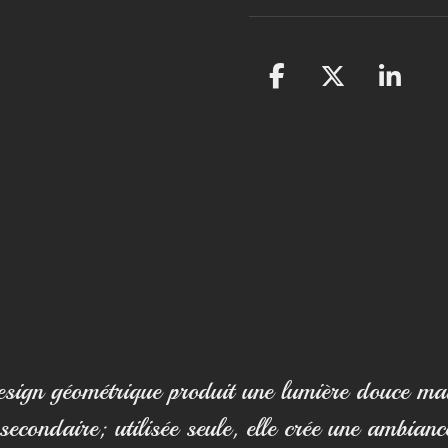
P
P
P
a
a
a
r
r
r
t
t
t
a
a
a
g
g
g
e
e
e
r
r
r
design géométrique produit une lumière douce ma
secondaire; utilisée seule, elle crée une ambian