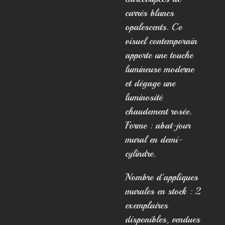
carrés blancs
opalescents. Ce
visuel contemporain
apporte une touche
lumineuse moderne
et dégage une
luminosité
chaudement rosée.
Forme : abat-jour
mural en demi-
cylindre.
Nombre d'appliques
murales en stock : 2
exemplaires
disponibles, vendues