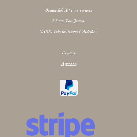
Bistanclak Artisans verriers
33 rue Jean Jaurès
07600 Vals les Bains (Ardèche)
Contact
A propos