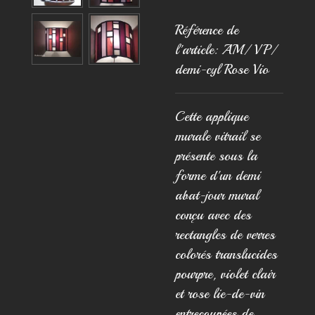
Référence de
l'article:
AM/ VP/
demi-cyl Rose Vio
Cette applique
murale vitrail se
présente sous la
forme d'un demi
abat-jour mural
conçu avec des
rectangles de verres
colorés translucides
pourpre, violet clair
et rose lie-de-vin
entrecoupées de