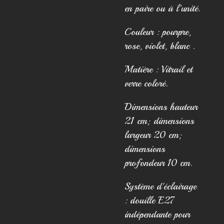
en paire ou à l'unité.
Couleur : pourpre,
rose, violet, blanc .
Matière : Vitrail et
verre coloré.
Dimensions hauteur
21 cm; dimensions
largeur 20 cm;
dimensions
profondeur 10 cm.
Système d'éclairage
: douille E27
indépendante pour