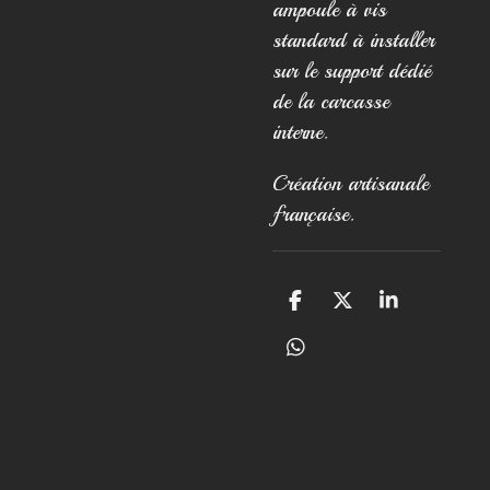
ampoule à vis
standard à installer
sur le support dédié
de la carcasse
interne.
Création artisanale
française.
P
P
P
a
a
a
r
r
r
P
t
t
t
a
a
a
a
r
g
g
g
t
e
e
e
a
r
r
r
g
e