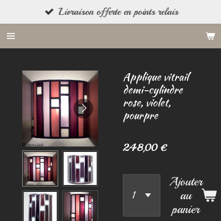
Livraison offerte en points relais
Passer
au
contenu
principal
Applique vitrail
demi-cylindre
rose, violet,
pourpre
248,00 €
Ajouter
au
panier