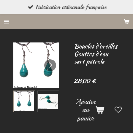
Fabrication artisanale française
Passer
au
contenu
principal
Boucles d'oreilles
Gouttes d'eau
vert pétrole
28,00 €
Ajouter
au
panier