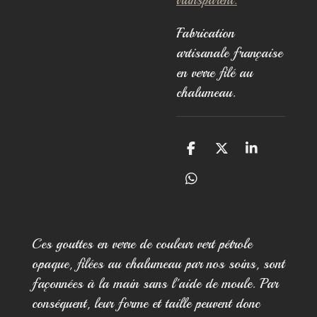
Fabrication
artisanale française
en verre filé au
chalumeau.
P
P
P
a
a
a
r
r
r
P
t
t
t
a
a
a
a
r
g
g
g
t
e
e
e
a
Ces gouttes en verre de couleur vert pétrole
r
r
r
g
opaque, filées au chalumeau par nos soins, sont
e
r
façonnées à la main sans l'aide de moule. Par
conséquent, leur forme et taille peuvent donc