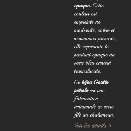
opaque.
Cette
couleur est
empreinte de
modernité, sobre et
néanmoins présente,
elle représente le
pendant opaque du
verre bleu canard
trannslucide.
Ce
bijou Goutte
pétrole
est une
fabrication
artisanale en verre
filé au chalumeau.
Voir les détails