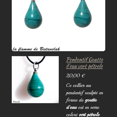
Pendentif Goutte
d'eau vert pétrole
20,00 €
Ce collier au
pendentif sculpté en
forme de
goutte
d'eau
est en verre
coloré
vert pétrole