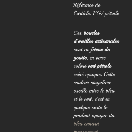
Référence de
l'article:
PG/ pétrole
Ces
boucles
d'oreilles artisanales
sont en f
orme de
goutte
, en verre
coloré
vert pétrole
veiné opaque. Cette
couleur singulière
oscille entre le bleu
et le vert, c'est en
quelque sorte le
pendant opaque du
bleu canard
transparent.