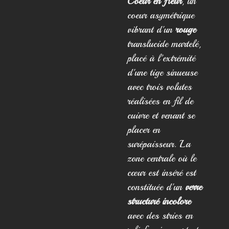
Coeur en fleur
, un
coeur asymétrique
vibrant d'un
rouge
translucide martelé,
placé à l'extrémité
d'une tige sinueuse
avec trois volutes
réalisées en fil de
cuivre et venant se
placer en
surépaisseur. La
zone centrale où le
cœur est inséré est
constituée d'un
verre
structuré incolore
avec des stries en