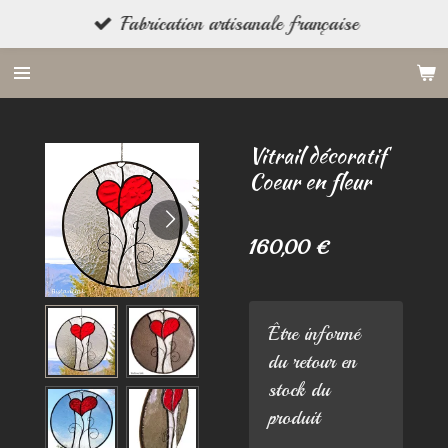
Fabrication artisanale française
Passer
au
contenu
principal
Vitrail décoratif
Coeur en fleur
160,00 €
Être informé
du retour en
stock du
produit