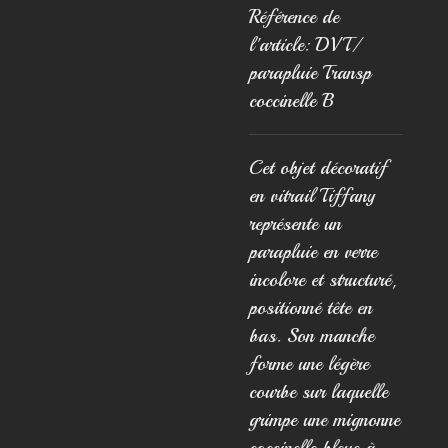
Référence de
l'article:
DVT/
parapluie Transp
coccinelle B
Cet objet décoratif
en vitrail Tiffany
représente un
parapluie en verre
incolore et structuré,
positionné tête en
bas. Son manche
forme une légère
courbe sur laquelle
grimpe une mignonne
coccinelle bleue à