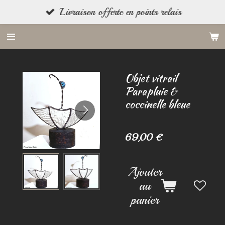
Livraison offerte en points relais
Passer
au
contenu
principal
Objet vitrail
Parapluie &
coccinelle bleue
69,00 €
Ajouter
au
panier