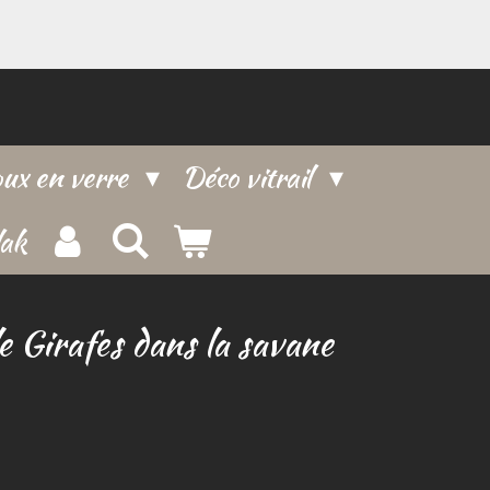
oux en verre
Déco vitrail
lak
 Girafes dans la savane