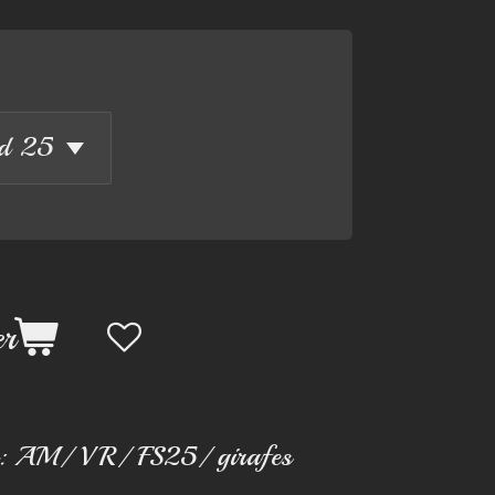
er
:
AM/ VR/ FS25/ girafes