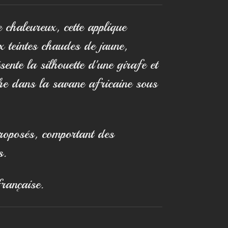
 chaleureux, cette applique
x teintes chaudes de jaune,
sente la silhouette d'une girafe et
he dans la savane africaine sous
roposés, comportant des
s.
française.