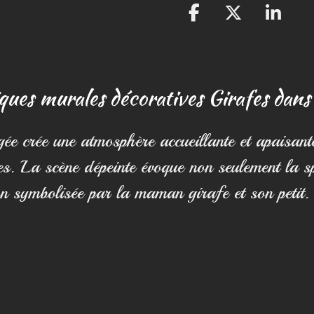
P
P
P
a
a
a
r
r
r
t
t
t
ques murales décoratives Girafes dans
a
a
a
g
g
g
e
e
e
e crée une atmosphère accueillante et apaisante
r
r
r
es. La scène dépeinte évoque non seulement la s
n symbolisée par la maman girafe et son petit.