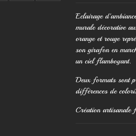
Eclairage d'ambiance
murale décorative au
orange et rouge repré
son girafon en marc
un ciel flamboyant.
Deux formats sont p
différences de colori
Création artisanale 