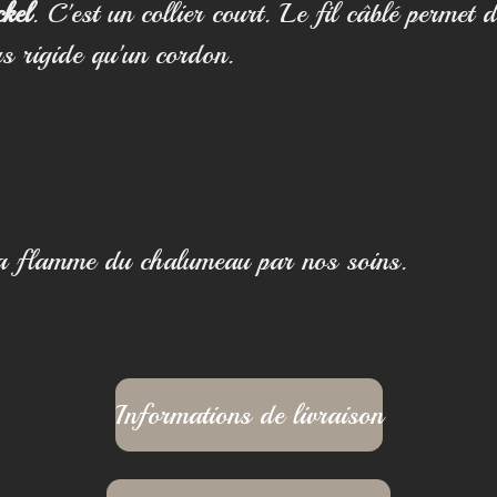
kel
. C'est un collier court. Le fil câblé permet
us rigide qu'un cordon.
 la flamme du chalumeau par nos soins.
Informations de livraison