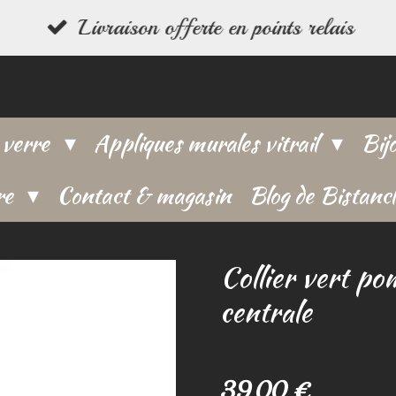
Livraison offerte en points relais
 verre
Appliques murales vitrail
Bij
re
Contact & magasin
Blog de Bistanc
Collier vert po
centrale
39,00 €