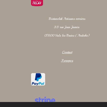
Bistanclak Artisans verriers
33 rue Jean Jaurès
07600 Vals les Bains (Ardèche)
Contact
A propos