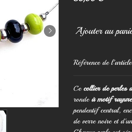
Ajouter au pani
Référence de l'article
Ce
collier de perles 
ronde
à motif rayure
pendentif central, en
de verre noire et d'u
Chaque perle est sépa