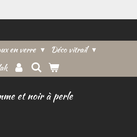
oux en verre
Déco vitrail
lak
mme et noir à perle