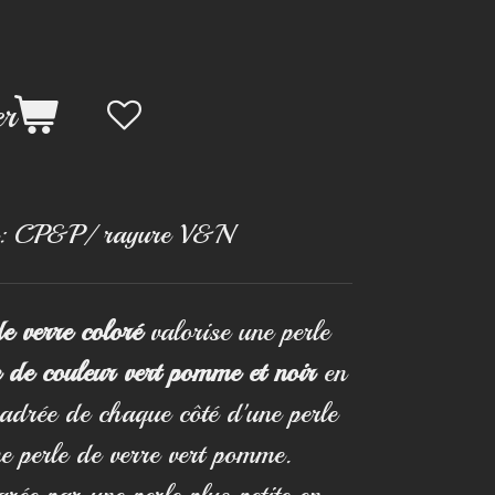
er
:
CP&P/ rayure V&N
de verre coloré
valorise une perle
 de couleur vert pomme et noir
en
cadrée de chaque côté d'une perle
ne perle de verre vert pomme.
rée par une perle plus petite en