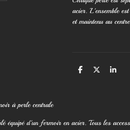
acier. L'ensemble est
et maintenu au centre
P
P
P
a
a
a
r
r
r
t
t
t
a
a
a
noir à perle centrale
g
g
g
e
e
e
blé équipé d'un fermoir en acier. Tous les access
r
r
r