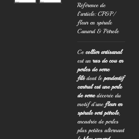
Référence de
l'article:
CP&P/
fleur en spirale
Canard & Pétrole
Ce
collier artisanal
est un
ras de cou en
perles de verre
filé
dont le
pendentif
central est une perle
de verre
décorée du
motif d'une
fleur en
spirale vert pétrole
,
encadrée de perles
plus petites alternant
le
bleu canard