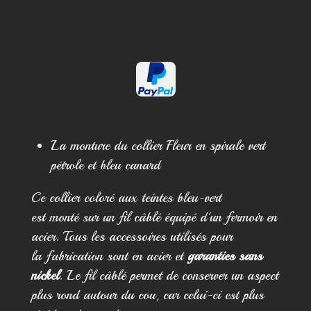
g
g
g
t
e
e
e
a
r
r
r
g
e
r
La monture du collier Fleur en spirale vert
pétrole et bleu canard
Ce collier coloré aux teintes bleu-vert
est monté sur un fil câblé équipé d'un fermoir en
acier. Tous les accessoires utilisés pour
la fabrication sont en acier et
garanties sans
nickel
. Le fil câblé permet de conserver un aspect
plus rond autour du cou, car celui-ci est plus