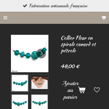
Fabrication artisanale française
Passer
au
contenu
principal
Collier Fleur en
spirale canard et
pétrole
48,00 €
Ajouter
au
panier