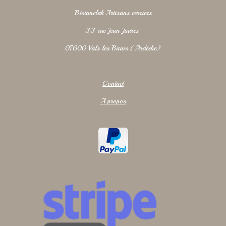
Bistanclak Artisans verriers
33 rue Jean Jaurès
07600 Vals les Bains (Ardèche)
Contact
A propos