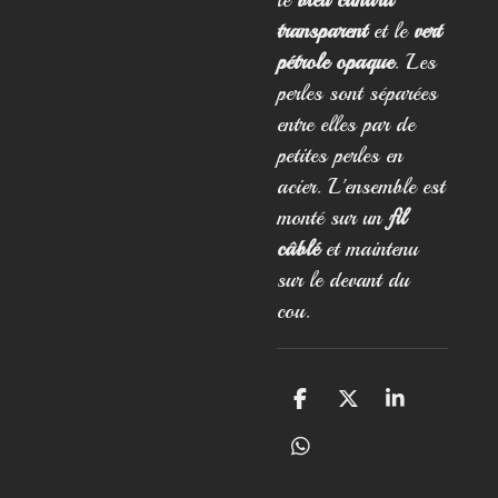
transparent
et le
vert
pétrole opaque
. Les
perles sont séparées
entre elles par de
petites perles en
acier. L'ensemble est
monté sur un
fil
câblé
et maintenu
sur le devant du
cou.
P
P
P
a
a
a
r
r
r
P
t
t
t
a
a
a
a
r