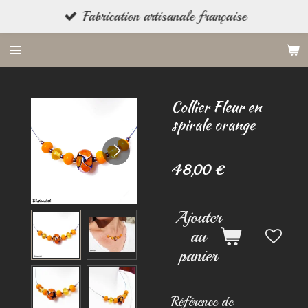
Fabrication artisanale française
Passer
au
contenu
principal
Collier Fleur en
spirale orange
48,00 €
Ajouter
au
panier
Référence de