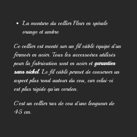
t
t
t
a
a
a
a
r
g
g
g
t
e
e
e
a
La monture du collier Fleur en spirale
r
r
r
g
orange et ambre
e
r
Ce collier est monté sur un fil câblé équipé d'un
fermoir en acier. Tous les accessoires utilisés
pour la fabrication sont en acier et
garanties
sans nickel
. Le fil câblé permet de conserver un
aspect plus rond autour du cou, car celui-ci
est plus rigide qu'un cordon.
C'est un collier ras de cou d'une longueur de
45 cm.