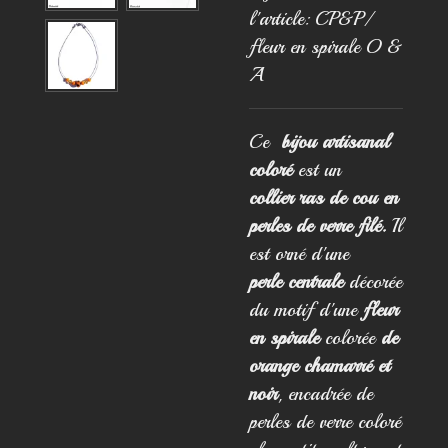
l'article:
CP&P/
fleur en spirale O &
A
Ce
bijou artisanal
coloré
est un
collier ras de cou en
perles de verre filé.
Il
est orné d'une
perle centrale
décorée
du motif d'une
fleur
en spirale
colorée
de
orange chamarré et
noir
, encadrée de
perles de verre coloré