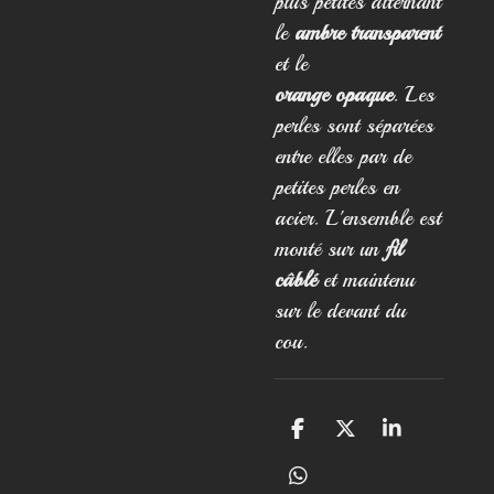
plus petites alternant
le
ambre transparent
et le
orange opaque
. Les
perles sont séparées
entre elles par de
petites perles en
acier. L'ensemble est
monté sur un
fil
câblé
et maintenu
sur le devant du
cou.
P
P
P
a
a
a
r
r
r
P