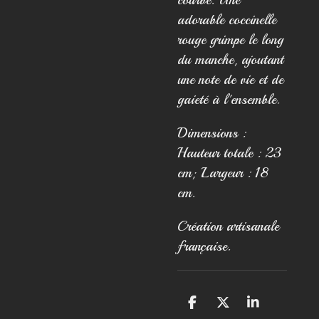
adorable coccinelle
rouge grimpe le long
du manche, ajoutant
une note de vie et de
gaieté à l'ensemble.
Dimensions :
Hauteur totale : 23
cm; Largeur : 18
cm.
Création artisanale
française.
P
P
P