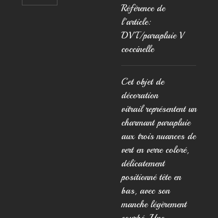
Référence de
l'article:
DVT/parapluie V
coccinelle
Cet objet de
décoration
vitrail représentent un
charmant parapluie
aux trois nuances de
vert en verre coloré,
délicatement
positionné tête en
bas, avec son
manche légèrement
courbé. Une