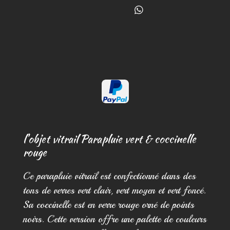
a
a
a
r
r
r
P
t
t
t
a
a
a
a
r
g
g
g
t
e
e
e
a
r
r
r
g
e
r
l'objet vitrail Parapluie vert & coccinelle
rouge
Ce parapluie vitrail est confectionné dans des
tons de verres vert clair, vert moyen et vert foncé.
Sa coccinelle est en verre rouge orné de points
noirs. Cette version offre une palette de couleurs