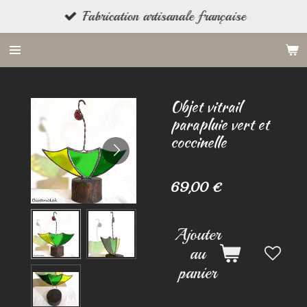
Fabrication artisanale française
Passer
au
contenu
principal
Objet vitrail
parapluie vert et
coccinelle
69,00 €
Ajouter
au
panier